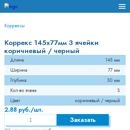
Пластиковая упаковка
в наличии и на заказ
Коррексы
Оформить заказ
Главная
Коррекс 145x77мм 3 ячейки
руб./шт.
коричневый / черный
Пластиковая упаковка
Количество:
шт.
Общая стоимость:
руб.
Длина
145 мм
Разработка упаковки
Ширина
77 мм
Оформите заказ и мы свяжемся с Вами в
ближайшее время для уточнения деталей
Глубина
30 мм
Производство
Кол-во ячеек
3
Доставка и оплата
Цвет
коричневый / черный
2.88
руб./шт.
Контакты
Заказать
Заказать
8-800-222-72-61